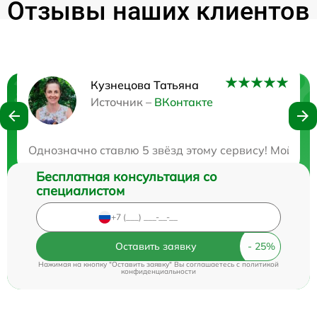
Отзывы наших клиентов
Кузнецова Татьяна
Нужна консультация?
Источник –
ВКонтакте
Закажите бесплатную консультацию
Однозначно ставлю 5 звёзд этому сервису! Мой опти
Бесплатная консультация со
специалистом
Оставить заявку
Нажимая на кнопку "Оставить заявку" Вы соглашаетесь c
политикой
конфиденциальности