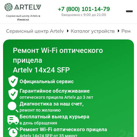
+7 (800) 101-14-79
Ежедневно с 9:00 до 21:00
Сервисный центр Artelv
в
Ижевске
Сервисный центр Artelv
Каталог устройств
Ремон
Ремонт Wi-Fi оптического
прицела
Artelv 14x24 SFP
Официальный сервис
Гарантийное обслуживание
оптического прицела Artelv до 3 лет
Диагностика за наш счет,
ремонт по желанию
Бесплатный выезд курьера
в день обращения
Ремонт Wi-Fi оптического прицела
Artelv 14x24 SFP от 35 минут