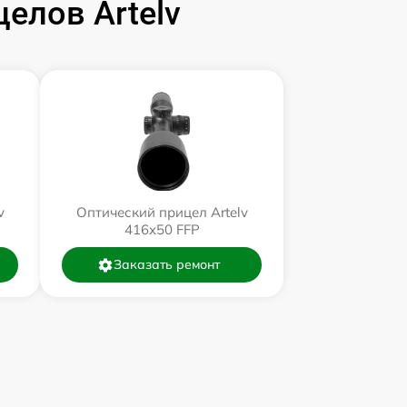
елов Artelv
v
Оптический прицел Artelv
416x50 FFP
Заказать ремонт