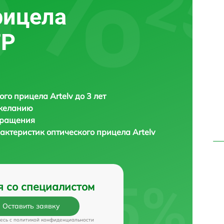
рицела
FP
ого прицела Artelv до 3 лет
 желанию
бращения
актеристик оптического прицела
Artelv
я со специалистом
Оставить заявку
есь c
политикой конфиденциальности