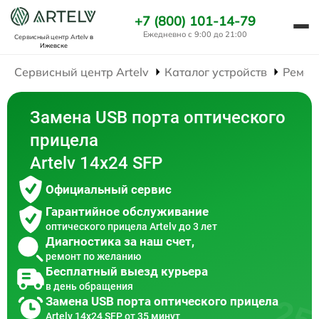
+7 (800) 101-14-79
Ежедневно с 9:00 до 21:00
Сервисный центр Artelv
в
Ижевске
Сервисный центр Artelv
Каталог устройств
Ремон
Замена USB порта оптического
прицела
Artelv 14x24 SFP
Официальный сервис
Гарантийное обслуживание
оптического прицела Artelv до 3 лет
Диагностика за наш счет,
ремонт по желанию
Бесплатный выезд курьера
в день обращения
Замена USB порта оптического прицела
Artelv 14x24 SFP от 35 минут