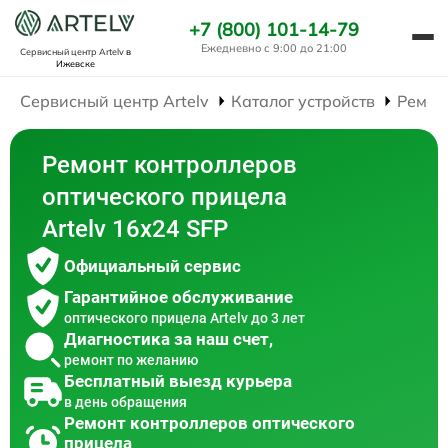
+7 (800) 101-14-79
Ежедневно с 9:00 до 21:00
Сервисный центр Artelv
в
Ижевске
Сервисный центр Artelv
Каталог устройств
Ремон
Ремонт контроллеров
оптического прицела
Artelv 16x24 SFP
Официальный сервис
Гарантийное обслуживание
оптического прицела Artelv до 3 лет
Диагностика за наш счет,
ремонт по желанию
Бесплатный выезд курьера
в день обращения
Ремонт контроллеров оптического
прицела