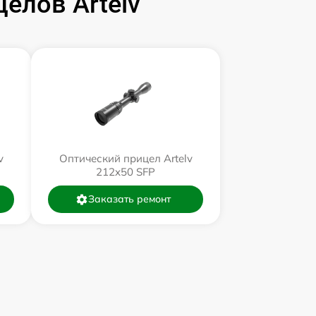
елов Artelv
v
Оптический прицел Artelv
212x50 SFP
Заказать ремонт