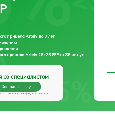
FP
ого прицела Artelv до 3 лет
 желанию
бращения
ого прицела
Artelv 16x28 FFP от 35 минут
я со специалистом
Оставить заявку
есь c
политикой конфиденциальности