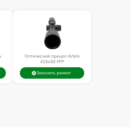
v
Оптический прицел Artelv
416x50 FFP
Заказать ремонт