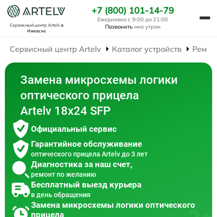
+7 (800) 101-14-79
Ежедневно с 9:00 до 21:00
Сервисный центр Artelv
в
Позвонить
мне утром
Ижевске
Сервисный центр Artelv
Каталог устройств
Ремон
Замена микросхемы логики
оптического прицела
Artelv 18x24 SFP
Официальный сервис
Гарантийное обслуживание
оптического прицела Artelv до 3 лет
Диагностика за наш счет,
ремонт по желанию
Бесплатный выезд курьера
в день обращения
Замена микросхемы логики оптического
прицела