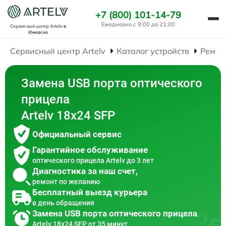
+7 (800) 101-14-79
Ежедневно с 9:00 до 21:00
Сервисный центр Artelv
в
Ижевске
Сервисный центр Artelv
Каталог устройств
Ремон
Замена USB порта оптического
прицела
Artelv 18x24 SFP
Официальный сервис
Гарантийное обслуживание
оптического прицела Artelv до 3 лет
Диагностика за наш счет,
ремонт по желанию
Бесплатный выезд курьера
в день обращения
Замена USB порта оптического прицела
Artelv 18x24 SFP от 35 минут