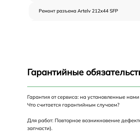
Ремонт разъема Artelv 212x44 SFP
Замена дисплея (экрана) Artelv 212x44 SFP
Замена матрицы Artelv 212x44 SFP
Ремонт цепи питания Artelv 212x44 SFP
Гарантийные обязательст
Замена USB порта Artelv 212x44 SFP
Гарантия от сервиса: на установленные нами
Замена процессора Artelv 212x44 SFP
Что считается гарантийным случаем?
Замена аккумулятора Artelv 212x44 SFP
Для работ: Повторное возникновение дефект
запчасти).
Замена ключей управления Artelv 212x44
SFP