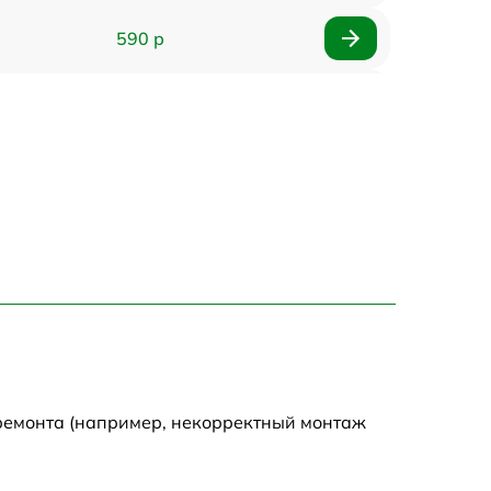
590 р
750 р
1100 р
1000 р
590 р
650 р
590 р
 ремонта (например, некорректный монтаж
590 р