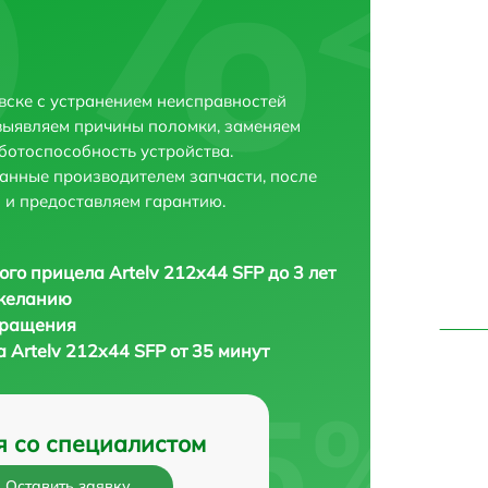
вске с устранением неисправностей
выявляем причины поломки, заменяем
ботоспособность устройства.
анные производителем запчасти, после
 и предоставляем гарантию.
ого прицела Artelv 212x44 SFP до 3 лет
 желанию
бращения
 Artelv 212x44 SFP от 35 минут
я со специалистом
Оставить заявку