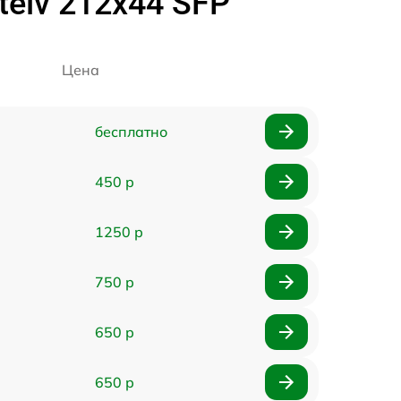
elv 212x44 SFP
Цена
бесплатно
450 р
1250 р
750 р
650 р
650 р