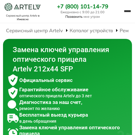
+7 (800) 101-14-79
Ежедневно с 9:00 до 21:00
Сервисный центр Artelv
в
Позвонить
мне утром
Ижевске
Сервисный центр Artelv
Каталог устройств
Ремон
Замена ключей управления
оптического прицела
Artelv 212x44 SFP
Официальный сервис
Гарантийное обслуживание
оптического прицела Artelv до 3 лет
Диагностика за наш счет,
ремонт по желанию
Бесплатный выезд курьера
в день обращения
Замена ключей управления оптического
прицела