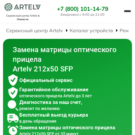
+7 (800) 101-14-79
Ежедневно с 9:00 до 21:00
Сервисный центр Artelv
в
Ижевске
Сервисный центр Artelv
Каталог устройств
Ремон
Замена матрицы оптического
прицела
Artelv 212x50 SFP
Официальный сервис
Гарантийное обслуживание
оптического прицела Artelv до 3 лет
Диагностика за наш счет,
ремонт по желанию
Бесплатный выезд курьера
в день обращения
Замена матрицы оптического прицела
Artelv 212x50 SFP от 35 минут