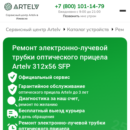
+7 (800) 101-14-79
Ежедневно с 9:00 до 21:00
Сервисный центр Artelv
в
Позвонить
мне утром
Ижевске
Сервисный центр Artelv
Каталог устройств
Ремон
Ремонт электронно-лучевой
трубки оптического прицела
Artelv 312x56 SFP
Официальный сервис
Гарантийное обслуживание
оптического прицела Artelv до 3 лет
Диагностика за наш счет,
ремонт по желанию
Бесплатный выезд курьера
в день обращения
Ремонт электронно-лучевой трубки
оптического прицела