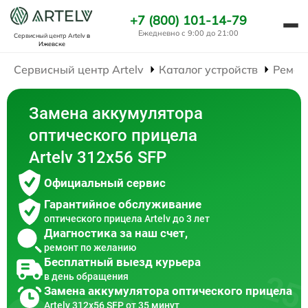
+7 (800) 101-14-79
Ежедневно с 9:00 до 21:00
Сервисный центр Artelv
в
Ижевске
Сервисный центр Artelv
Каталог устройств
Ремон
Замена аккумулятора
оптического прицела
Artelv 312x56 SFP
Официальный сервис
Гарантийное обслуживание
оптического прицела Artelv до 3 лет
Диагностика за наш счет,
ремонт по желанию
Бесплатный выезд курьера
в день обращения
Замена аккумулятора оптического прицела
Artelv 312x56 SFP от 35 минут