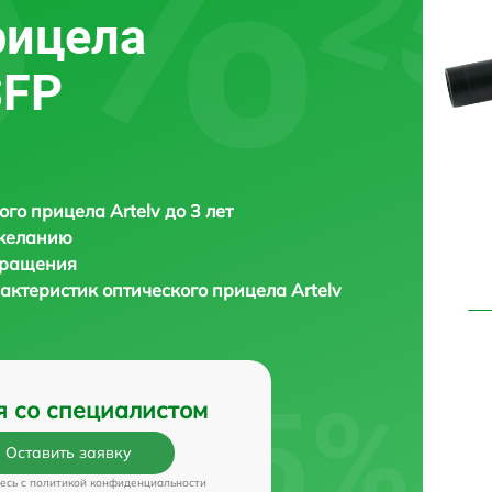
рицела
SFP
ого прицела Artelv до 3 лет
 желанию
бращения
актеристик оптического прицела
Artelv
я со специалистом
Оставить заявку
есь c
политикой конфиденциальности