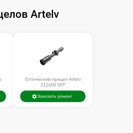
елов Artelv
v
Оптический прицел Artelv
212x50 SFP
Заказать ремонт