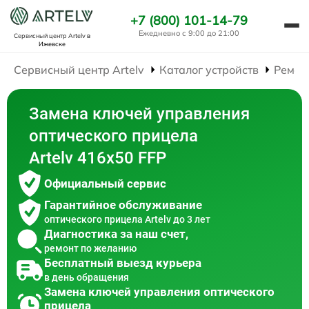
+7 (800) 101-14-79
Ежедневно с 9:00 до 21:00
Сервисный центр Artelv
в
Ижевске
Сервисный центр Artelv
Каталог устройств
Ремон
Замена ключей управления
оптического прицела
Artelv 416x50 FFP
Официальный сервис
Гарантийное обслуживание
оптического прицела Artelv до 3 лет
Диагностика за наш счет,
ремонт по желанию
Бесплатный выезд курьера
в день обращения
Замена ключей управления оптического
прицела