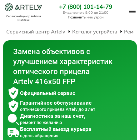
+7 (800) 101-14-79
Ежедневно с 9:00 до 21:00
Сервисный центр Artelv
в
Позвонить
мне утром
Ижевске
Сервисный центр Artelv
Каталог устройств
Ремон
Замена объективов с
улучшением характеристик
оптического прицела
Artelv 416x50 FFP
Официальный сервис
Гарантийное обслуживание
оптического прицела Artelv до 3 лет
Диагностика за наш счет,
ремонт по желанию
Бесплатный выезд курьера
в день обращения