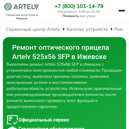
+7 (800) 101-14-79
Ежедневно с 9:00 до 21:00
Сервисный центр Artelv
в
Позвонить
мне утром
Ижевске
Сервисный центр Artelv
Каталог устройств
Ремон
Ремонт оптического прицела
Artelv 525x56 SFP в Ижевске
Выполняем ремонт Artelv 525x56 SFP в Ижевске с
устранением неисправностей любой сложности. Проводим
диагностику, выявляем причины поломки, заменяем
неисправные детали и восстанавливаем
работоспособность устройства. Используем оригинальные
или рекомендованные производителем запчасти, после
ремонта выполняем проверку всех функций и
предоставляем гарантию.
Официальный сервис
Гарантийное обслуживание