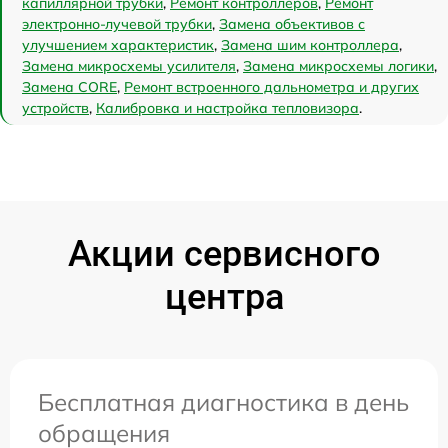
капиллярной трубки
,
Ремонт контроллеров
,
Ремонт
электронно-лучевой трубки
,
Замена объективов с
улучшением характеристик
,
Замена шим контроллера
,
Замена микросхемы усилителя
,
Замена микросхемы логики
,
Замена CORE
,
Ремонт встроенного дальнометра и других
устройств
,
Калибровка и настройка тепловизора
.
Акции сервисного
центра
Бесплатная диагностика в день
обращения