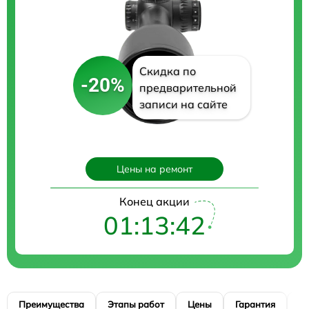
Скидка по
-20%
предварительной
записи на сайте
Цены на ремонт
Конец акции
01:13:41
Преимущества
Этапы работ
Цены
Гарантия
М