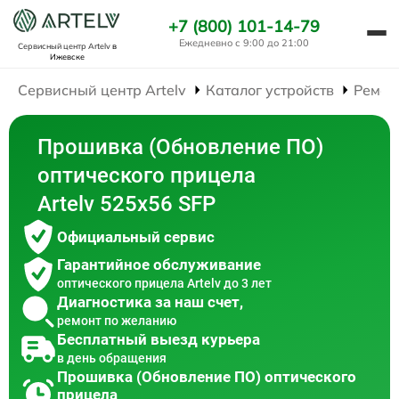
+7 (800) 101-14-79
Ежедневно с 9:00 до 21:00
Сервисный центр Artelv
в
Ижевске
Сервисный центр Artelv
Каталог устройств
Ремон
Прошивка (Обновление ПО)
оптического прицела
Artelv 525x56 SFP
Официальный сервис
Гарантийное обслуживание
оптического прицела Artelv до 3 лет
Диагностика за наш счет,
ремонт по желанию
Бесплатный выезд курьера
в день обращения
Прошивка (Обновление ПО) оптического
прицела