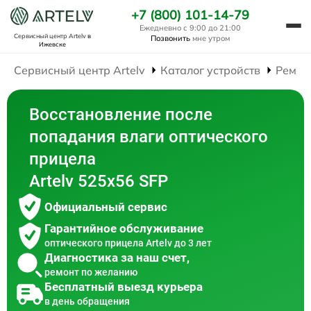
+7 (800) 101-14-79
Ежедневно с 9:00 до 21:00
Сервисный центр Artelv
в
Позвонить
мне утром
Ижевске
Сервисный центр Artelv
Каталог устройств
Ремон
Восстановление после
попадания влаги оптического
прицела
Artelv 525x56 SFP
Официальный сервис
Гарантийное обслуживание
оптического прицела Artelv до 3 лет
Диагностика за наш счет,
ремонт по желанию
Бесплатный выезд курьера
в день обращения