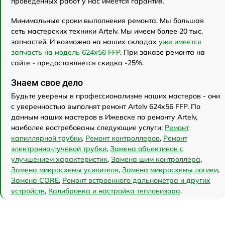
проведенных работ у нас имеется гарантия.
Минимальные сроки выполнения ремонта. Мы большая
сеть мастерских техники Artelv. Мы имеем более 20 тыс.
запчастей. И возможно на наших складах
уже имеется
запчасть на модель 624x56 FFP
. При заказе ремонта на
сайте - предоставляется скидка -25%.
Знаем свое дело
Будьте уверены в профессионализме наших мастеров - они
с уверенностью выполнят ремонт Artelv 624x56 FFP. По
данным наших мастеров в Ижевске по ремонту Artelv,
наиболее востребованы следующие услуги:
Ремонт
капиллярной трубки
,
Ремонт контроллеров
,
Ремонт
электронно-лучевой трубки
,
Замена объективов с
улучшением характеристик
,
Замена шим контроллера
,
Замена микросхемы усилителя
,
Замена микросхемы логики
,
Замена CORE
,
Ремонт встроенного дальнометра и других
устройств
,
Калибровка и настройка тепловизора
.