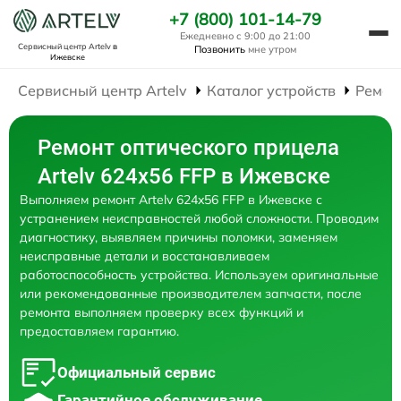
+7 (800) 101-14-79
Ежедневно с 9:00 до 21:00
Сервисный центр Artelv
в
Позвонить
мне утром
Ижевске
Сервисный центр Artelv
Каталог устройств
Ремон
Ремонт оптического прицела
Artelv 624x56 FFP в Ижевске
Выполняем ремонт Artelv 624x56 FFP в Ижевске с
устранением неисправностей любой сложности. Проводим
диагностику, выявляем причины поломки, заменяем
неисправные детали и восстанавливаем
работоспособность устройства. Используем оригинальные
или рекомендованные производителем запчасти, после
ремонта выполняем проверку всех функций и
предоставляем гарантию.
Официальный сервис
Гарантийное обслуживание