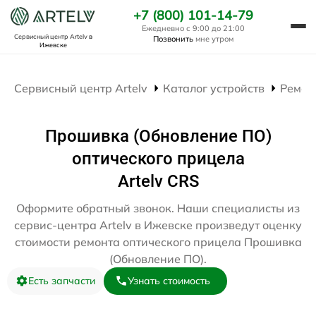
+7 (800) 101-14-79
Ежедневно с 9:00 до 21:00
Сервисный центр Artelv
в
Позвонить
мне утром
Ижевске
Сервисный центр Artelv
Каталог устройств
Ремон
Прошивка (Обновление ПО)
оптического прицела
Artelv CRS
Оформите обратный звонок. Наши специалисты из
сервис-центра Artelv в Ижевске произведут оценку
стоимости ремонта оптического прицела Прошивка
(Обновление ПО).
Есть запчасти
Узнать стоимость