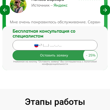
Нужна консультация?
Источник –
Яндекс
Закажите бесплатную консультацию
Мне очень понравилось обслуживание. Сервис потря
Бесплатная консультация со
специалистом
Оставить заявку
Нажимая на кнопку "Оставить заявку" Вы соглашаетесь c
политикой
конфиденциальности
Этапы работы