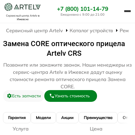
+7 (800) 101-14-79
Ежедневно с 9:00 до 21:00
Сервисный центр Artelv
в
Ижевске
Сервисный центр Artelv
Каталог устройств
Ремон
Замена CORE оптического прицела
Artelv CRS
Позвоните или закажите звонок. Наши менеджеры из
сервис-центра Artelv в Ижевске дадут оценку
стоимости ремонта оптического прицела Замена
CORE.
Есть запчасти
Узнать стоимость
Гарантия
Модели
Акции
Преимущества
Отзы
Услуга
Цена