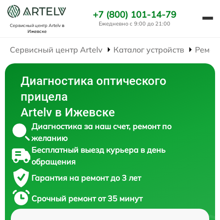
+7 (800) 101-14-79
Ежедневно с 9:00 до 21:00
Сервисный центр Artelv
в
Ижевске
Сервисный центр Artelv
Каталог устройств
Ремон
Диагностика оптического
прицела
Artelv в Ижевске
Диагностика за наш счет, ремонт по
желанию
Бесплатный выезд курьера в день
обращения
Гарантия на ремонт до 3 лет
Срочный ремонт от 35 минут