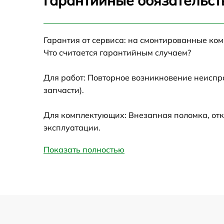
Гарантийные обязательст
Ремонт датчика синхроимпульсов
Гарантия от сервиса: на смонтированные ко
Ремонт оптики
Что считается гарантийным случаем?
Для работ: Повторное возникновение неиспр
Восстановление питания
запчасти).
Замена ключей управления
Для комплектующих: Внезапная поломка, отк
эксплуатации.
Замена корпуса
Показать полностью
Замена аккумулятора
Замена процессора
Замена USB порта