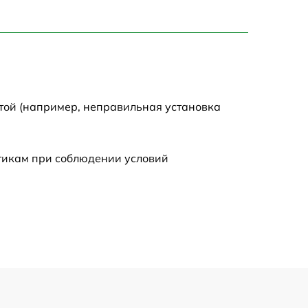
1550 р
2000 р
той (например, неправильная установка
650 р
590 р
стикам при соблюдении условий
1250 р
590 р
650 р
590 р