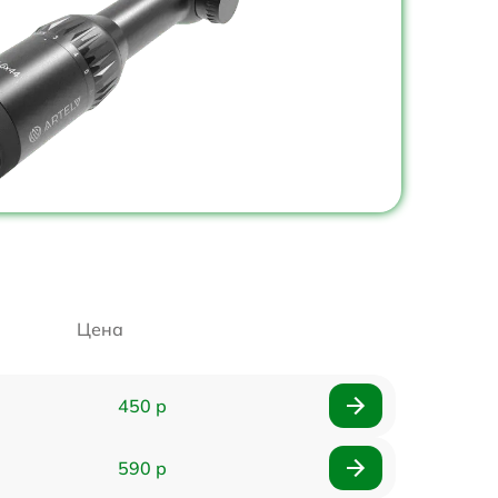
Цена
450 р
590 р