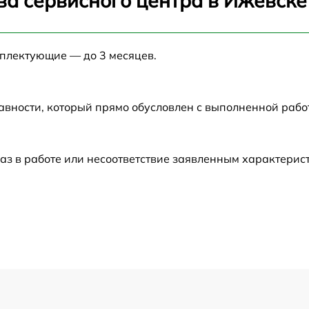
ва сервисного центра в Ижевске
от 60 мин
мплектующие — до 3 месяцев.
от 60 мин
авности, который прямо обусловлен с выполненной рабо
от 60 мин
от 60 мин
аз в работе или несоответствие заявленным характери
от 60 мин
от 60 мин
от 60 мин
от 60 мин