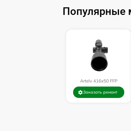
Популярные м
Ремонт цепи питания
Замена матрицы
Замена дисплея (экрана)
Ремонт разъема
Ремонт Wi-Fi
Artelv 416x50 FFP
Заказать ремонт
Восстановление после попадания влаги
Ремонт платы управления
(восстановление)
Прошивка (Обновление ПО)