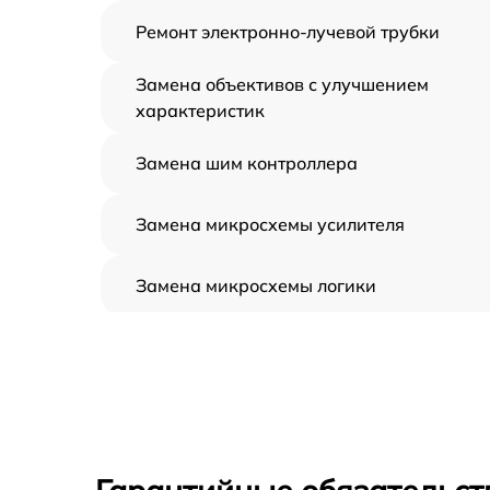
Ремонт электронно-лучевой трубки
Замена объективов с улучшением
характеристик
Замена шим контроллера
Замена микросхемы усилителя
Замена микросхемы логики
Замена CORE
Ремонт встроенного дальнометра и
других устройств
Калибровка и настройка тепловизора