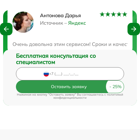
Антонова Дарья
Нужна консультация?
Источник –
Яндекс
Закажите бесплатную консультацию
Очень довольна этим сервисом! Сроки и качество р
Бесплатная консультация со
специалистом
Оставить заявку
Нажимая на кнопку "Оставить заявку" Вы соглашаетесь c
политикой
конфиденциальности