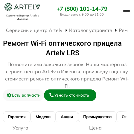
+7 (800) 101-14-79
Ежедневно с 9:00 до 21:00
Сервисный центр Artelv
в
Ижевске
Сервисный центр Artelv
Каталог устройств
Ремон
Ремонт Wi-Fi оптического прицела
Artelv LRS
Позвоните или закажите звонок. Наши мастера из
сервис-центра Artelv в Ижевске произведут оценку
стоимости ремонта оптического прицела Ремонт Wi-
Fi.
Есть запчасти
Узнать стоимость
Гарантия
Модели
Акции
Преимущества
Отзы
Услуга
Цена