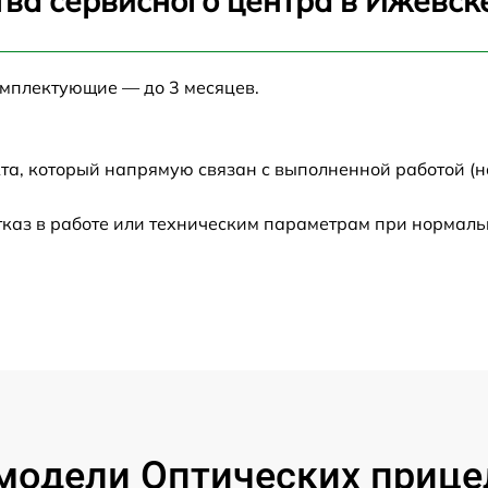
ва сервисного центра в Ижевск
от 60 мин
омплектующие — до 3 месяцев.
от 60 мин
та, который напрямую связан с выполненной работой (н
от 60 мин
тказ в работе или техническим параметрам при нормаль
от 60 мин
от 60 мин
от 60 мин
от 60 мин
одели Оптических прицел
от 60 мин