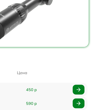
Цена
450 р
590 р