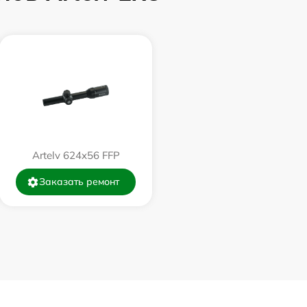
1000 р
1100 р
750 р
590 р
Artelv 624x56 FFP
Заказать ремонт
650 р
650 р
750 р
450 р