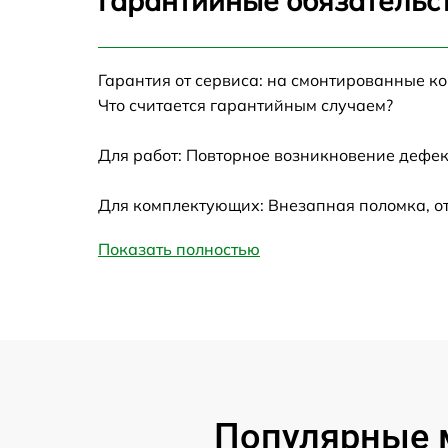
Гарантийные обязательст
Ремонт датчика синхроимпульсов
Гарантия от сервиса: на смонтированные к
Ремонт оптики
Что считается гарантийным случаем?
Для работ: Повторное возникновение дефек
Восстановление питания
Для комплектующих: Внезапная поломка, о
Замена ключей управления
Показать полностью
Замена корпуса
Замена аккумулятора
Замена процессора
Популярные м
Замена USB порта