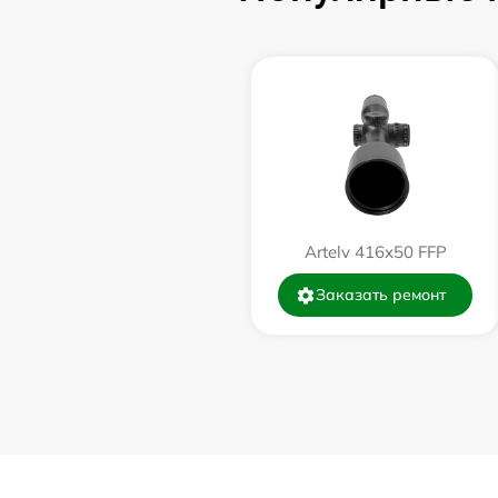
Ремонт цепи питания
Замена матрицы
Замена дисплея (экрана)
Ремонт разъема
Artelv 416x50 FFP
Заказать ремонт
Ремонт Wi-Fi
Восстановление после попадания влаги
Ремонт платы управления
(восстановление)
Прошивка (Обновление ПО)