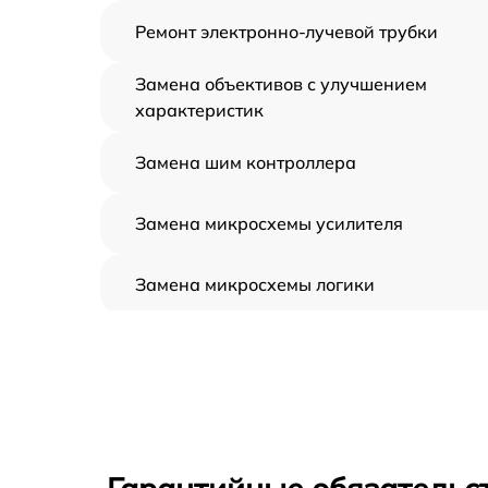
Ремонт электронно-лучевой трубки
Замена объективов с улучшением
характеристик
Замена шим контроллера
Замена микросхемы усилителя
Замена микросхемы логики
Замена CORE
Ремонт встроенного дальнометра и
других устройств
Калибровка и настройка тепловизора