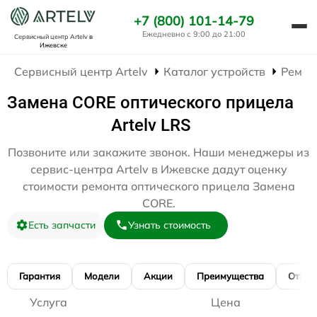
+7 (800) 101-14-79
Ежедневно с 9:00 до 21:00
Сервисный центр Artelv
в
Ижевске
Сервисный центр Artelv
Каталог устройств
Ремон
Замена CORE оптического прицела
Artelv LRS
Позвоните или закажите звонок. Наши менеджеры из
сервис-центра Artelv в Ижевске дадут оценку
стоимости ремонта оптического прицела Замена
CORE.
Есть запчасти
Узнать стоимость
Гарантия
Модели
Акции
Преимущества
Отзы
Услуга
Цена