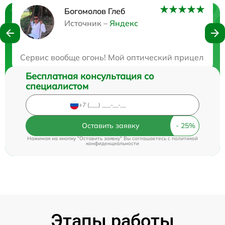
Богомолов Глеб
Нужна консультация?
Источник –
Яндекс
Закажите бесплатную консультацию
Сервис вообще огонь! Мой оптический прицел столк
Бесплатная консультация со
специалистом
Оставить заявку
Нажимая на кнопку "Оставить заявку" Вы соглашаетесь c
политикой
конфиденциальности
Этапы работы