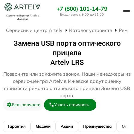
+7 (800) 101-14-79
Ежедневно с 9:00 до 21:00
Сервисный центр Artelv
в
Ижевске
Сервисный центр Artelv
Каталог устройств
Ремон
Замена USB порта оптического
прицела
Artelv LRS
Позвоните или закажите звонок. Наши менеджеры из
сервис-центра Artelv в Ижевске дадут оценку
стоимости ремонта оптического прицела Замена USB
порта.
Есть запчасти
Узнать стоимость
Гарантия
Модели
Акции
Преимущества
Отзы