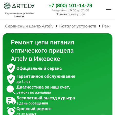
+7 (800) 101-14-79
Ежедневно с 9:00 до 21:00
Сервисный центр Artelv
в
Позвонить
мне утром
Ижевске
Сервисный центр Artelv
Каталог устройств
Ремон
Ремонт цепи питания
оптического прицела
Artelv в Ижевске
Официальный сервис
Гарантийное обслуживание
до 3 лет
Диагностика за наш счет,
ремонт по желанию
Бесплатный выезд курьера
в день обращения
Срочный ремонт
от 35 минут