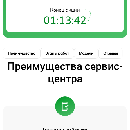
Конец акции
01:13:41
Преимущества
Этапы работ
Модели
Отзывы
К
Преимущества сервис-
центра
Гарантия до 3-х лет