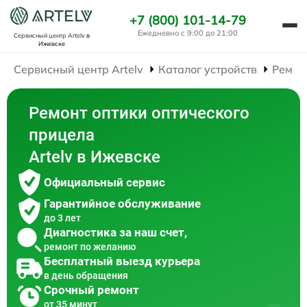
+7 (800) 101-14-79
Ежедневно с 9:00 до 21:00
Сервисный центр Artelv
в
Ижевске
Сервисный центр Artelv
Каталог устройств
Ремон
Ремонт оптики оптического
прицела
Artelv в Ижевске
Официальный сервис
Гарантийное обслуживание
до 3 лет
Диагностика за наш счет,
ремонт по желанию
Бесплатный выезд курьера
в день обращения
Срочный ремонт
от 35 минут