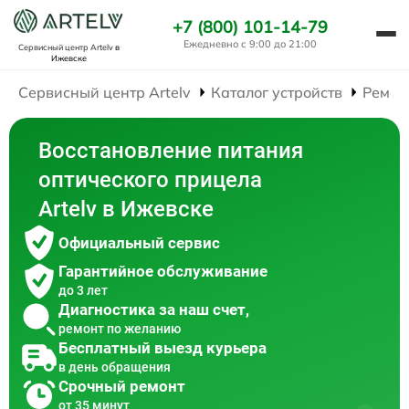
+7 (800) 101-14-79
Ежедневно с 9:00 до 21:00
Сервисный центр Artelv
в
Ижевске
Сервисный центр Artelv
Каталог устройств
Ремон
Восстановление питания
оптического прицела
Artelv в Ижевске
Официальный сервис
Гарантийное обслуживание
до 3 лет
Диагностика за наш счет,
ремонт по желанию
Бесплатный выезд курьера
в день обращения
Срочный ремонт
от 35 минут