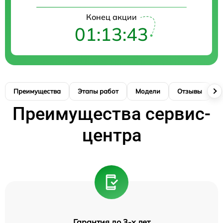
Конец акции
01:13:42
Преимущества
Этапы работ
Модели
Отзывы
К
Преимущества сервис-
центра
Гарантия до 3-х лет