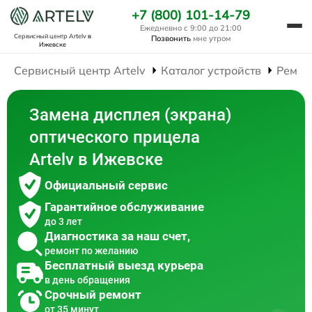
+7 (800) 101-14-79
Ежедневно с 9:00 до 21:00
Сервисный центр Artelv
в
Позвонить
мне утром
Ижевске
Сервисный центр Artelv
Каталог устройств
Ремон
Замена дисплея (экрана)
оптического прицела
Artelv в Ижевске
Официальный сервис
Гарантийное обслуживание
до 3 лет
Диагностика за наш счет,
ремонт по желанию
Бесплатный выезд курьера
в день обращения
Срочный ремонт
от 35 минут