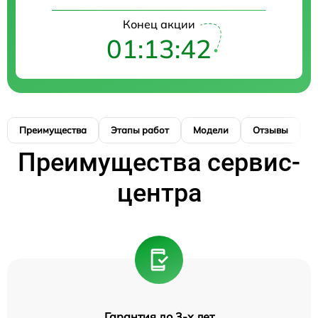
Конец акции
01:13:41
Преимущества
Этапы работ
Модели
Отзывы
К
Преимущества сервис-
центра
Гарантия до 3-х лет