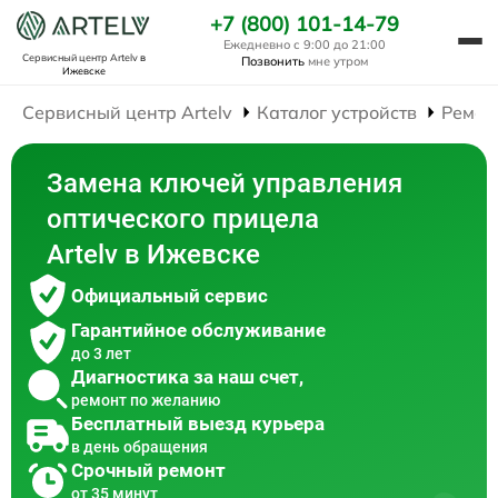
+7 (800) 101-14-79
Ежедневно с 9:00 до 21:00
Сервисный центр Artelv
в
Позвонить
мне утром
Ижевске
Сервисный центр Artelv
Каталог устройств
Ремон
Замена ключей управления
оптического прицела
Artelv в Ижевске
Официальный сервис
Гарантийное обслуживание
до 3 лет
Диагностика за наш счет,
ремонт по желанию
Бесплатный выезд курьера
в день обращения
Срочный ремонт
от 35 минут