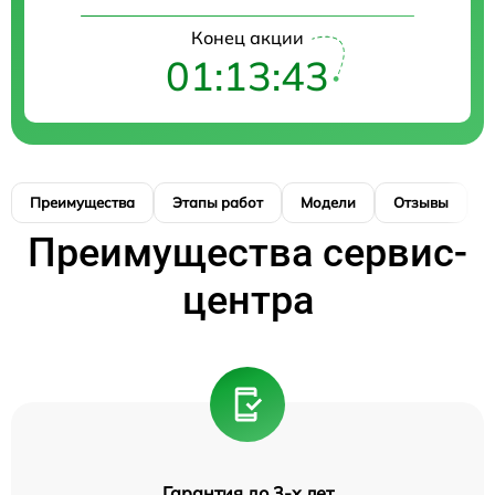
Конец акции
01:13:42
Преимущества
Этапы работ
Модели
Отзывы
К
Преимущества сервис-
центра
Гарантия до 3-х лет