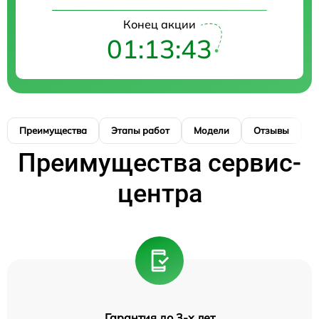
Конец акции
01:13:42
Преимущества
Этапы работ
Модели
Отзывы
К
Преимущества сервис-
центра
Гарантия до 3-х лет