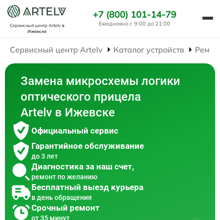
+7 (800) 101-14-79
Ежедневно с 9:00 до 21:00
Сервисный центр Artelv
в
Ижевске
Сервисный центр Artelv
Каталог устройств
Ремон
Замена микросхемы логики
оптического прицела
Artelv в Ижевске
Официальный сервис
Гарантийное обслуживание
до 3 лет
Диагностика за наш счет,
ремонт по желанию
Бесплатный выезд курьера
в день обращения
Срочный ремонт
от 35 минут